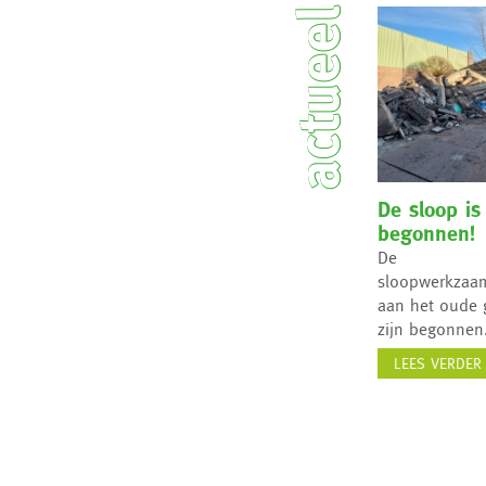
actueel
De sloop is
begonnen!
De
sloopwerkzaa
aan het oude
zijn begonnen
LEES VERDER 