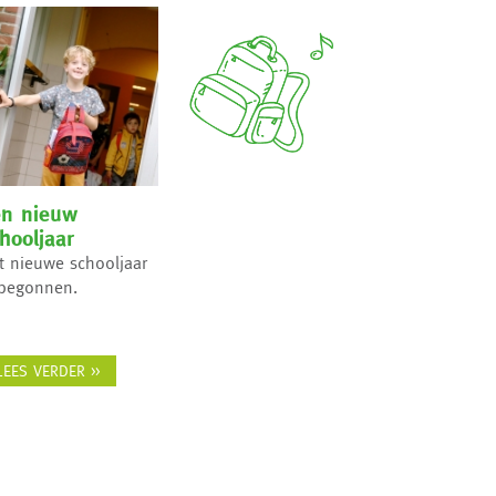
en nieuw
hooljaar
t nieuwe schooljaar
 begonnen.
LEES VERDER >>