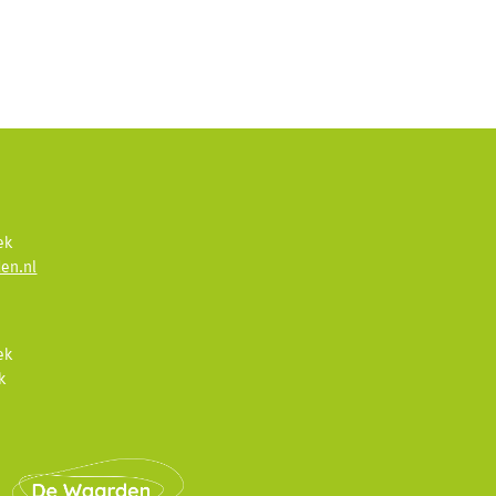
ek
en.nl
ek
k