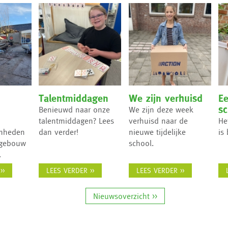
Talentmiddagen
We zijn verhuisd
E
sc
Benieuwd naar onze
We zijn deze week
talentmiddagen? Lees
verhuisd naar de
He
mheden
dan verder!
nieuwe tijdelijke
is
 gebouw
school.
.
>>
LEES VERDER >>
LEES VERDER >>
Nieuwsoverzicht >>